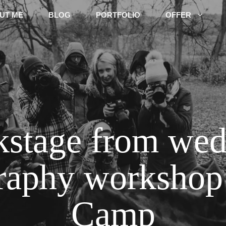
UT ME
BLOG
PORTFOLIO
OFFER
kstage from wed
raphy workshop
Camp