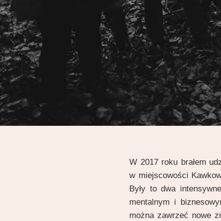
W 2017 roku brałem udz
w miejscowości Kawkowo
Były to dwa intensywne
mentalnym i biznesowym
można zawrzeć nowe zn